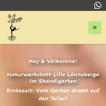
Hey & Välkomna!
Naturwerkstatt Lille Lönneberga
im Skandigarten
Erntezeit: Vom Garten direkt auf
den Teller!